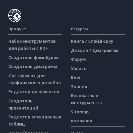
Продукт
Ресурсы
Набор инструментов
Книга / Слайд-шоу
для работы с PDF
Дизайн / Диаграммы
Создатель флипбуков
Форум
Создатель диаграмм
Узнать
Инструмент для
Блог
графического дизайна
Знания
Редактор документов
Бесплатные
Создатель
инструменты
презентаций
Sitemap
Редактор электронных
Компания
таблиц