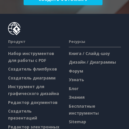
Продукт
Ресурсы
Набор инструментов
Книга / Слайд-шоу
для работы с PDF
Дизайн / Диаграммы
Создатель флипбуков
Форум
Создатель диаграмм
Узнать
Инструмент для
Блог
графического дизайна
Знания
Редактор документов
Бесплатные
Создатель
инструменты
презентаций
Sitemap
Редактор электронных