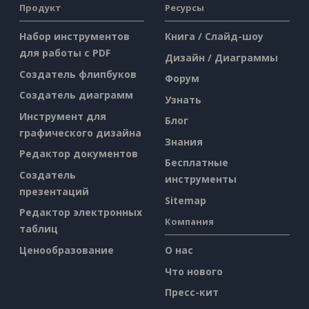
Продукт
Ресурсы
Набор инструментов
Книга / Слайд-шоу
для работы с PDF
Дизайн / Диаграммы
Создатель флипбуков
Форум
Создатель диаграмм
Узнать
Инструмент для
Блог
графического дизайна
Знания
Редактор документов
Бесплатные
Создатель
инструменты
презентаций
Sitemap
Редактор электронных
Компания
таблиц
Ценообразование
О нас
Что нового
Пресс-кит