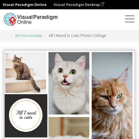
Visual Paradigm Online
Visual Paradigm Desktop
Инструмент графического дизайна
Шаблоны
Фотоколлажи
All I Need Is Cats Photo Collage