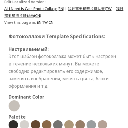
Edit Localized Version:
All I Need Is Cats Photo Collage(EN)
|
我只需要貓照片拼貼畫(TW)
|
我只
需要猫照片拼贴画(CN)
View this page in:
EN
TW
CN
Фотоколлажи Template Specifications:
Настраиваемый:
Этот шаблон фотоколлажа может быть настроен
в течение нескольких минут. Вы можете
свободно редактировать его содержимое,
заменять изображения, менять цвета, блоки
оформления и т.д.
Dominant Color
Palette