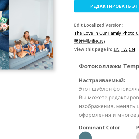
РЕДАКТИРОВАТЬ Э
Edit Localized Version:
The Love In Our Family Photo C
照片拼貼畫(CN)
View this page in:
EN
TW
CN
Фотоколлажи Templat
Настраиваемый:
Этот шаблон фотоколл
Вы можете редактиров
изображения, менять ц
оформления и многое д
Dominant Color
P