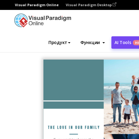
Visual Paradigm Online
Visual Paradigm Desktop
Инструмент графического дизайна
Ша
Продукт
Функции
AI Tools
Н