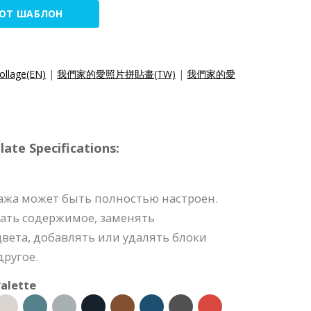
ТОТ ШАБЛОН
ollage(EN)
|
我們家的愛照片拼貼畫(TW)
|
我們家的愛
e Specifications:
ажа может быть полностью настроен.
ать содержимое, заменять
вета, добавлять или удалять блоки
ругое.
alette