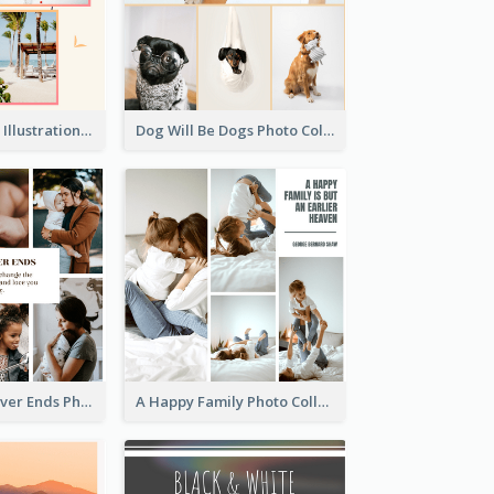
Summer Plants Illustration Photo Collage
Dog Will Be Dogs Photo Collage
Family Love Never Ends Photo Collage
A Happy Family Photo Collage