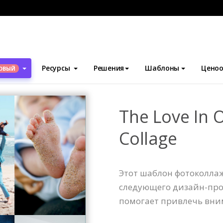
блоны
Фотоколлажи
The Love In Our Family Photo Collage
Ресурсы
Решения
Шаблоны
Ценоо
ОВЫЙ
The Love In 
Collage
Этот шаблон фотоколлаж
следующего дизайн-про
помогает привлечь вни