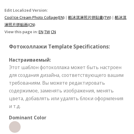
Edit Localized Version:
Cool Ice Cream Photo Collage(EN)
|
酷冰淇淋照片拼貼畫(TW)
|
酷冰淇
淋照片拼贴画(CN)
View this page in:
EN
TW
CN
Фотоколлажи Template Specifications:
Настраиваемый:
Этот шаблон фотоколлажа может быть настроен
для создания дизайна, соответствующего вашим
требованиям. Вы можете редактировать
содержимое, заменять изображения, менять
цвета, добавлять или удалять блоки оформления
и т.д.
Dominant Color