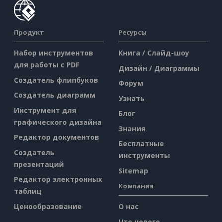
Продукт
Ресурсы
Набор инструментов
Книга / Слайд-шоу
для работы с PDF
Дизайн / Диаграммы
Создатель флипбуков
Форум
Создатель диаграмм
Узнать
Инструмент для
Блог
графического дизайна
Знания
Редактор документов
Бесплатные
Создатель
инструменты
презентаций
Sitemap
Редактор электронных
Компания
таблиц
Ценообразование
О нас
Что нового