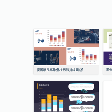
廣播增長率堆疊柱形和折線圖
零