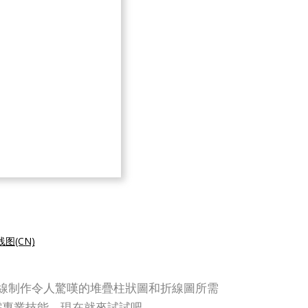
图(CN)
e 提供了在線制作令人驚嘆的堆疊柱狀圖和折線圖所需
需專業技能。現在就來試試吧