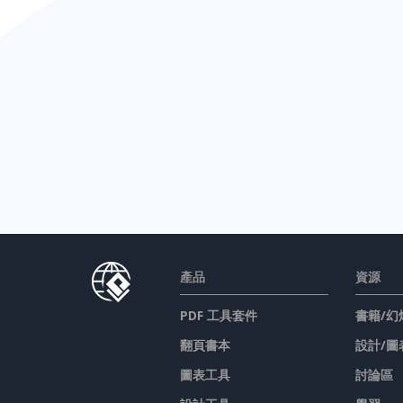
產品
資源
PDF 工具套件
書籍/幻
翻頁書本
設計/圖
圖表工具
討論區