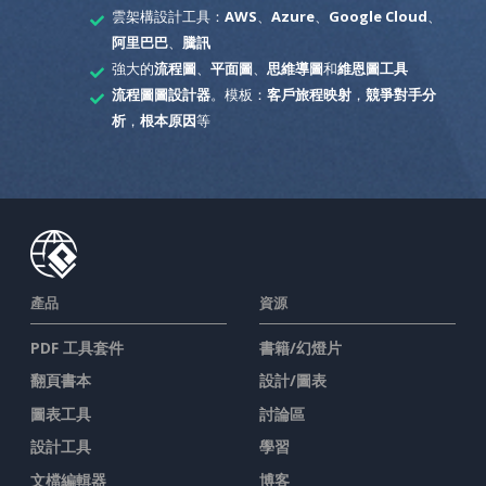
雲架構設計工具：
AWS
、
Azure
、
Google Cloud
、
阿里巴巴
、
騰訊
強大的
流程圖
、
平面圖
、
思維導圖
和
維恩圖工具
流程圖圖設計器
。模板：
客戶旅程映射
，
競爭對手分
析
，
根本原因
等
產品
資源
PDF 工具套件
書籍/幻燈片
翻頁書本
設計/圖表
圖表工具
討論區
設計工具
學習
文檔編輯器
博客