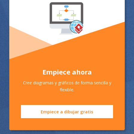
Empiece ahora
Cree diagramas y gráficos de forma sencilla y
flexible.
Empiece a dibujar gratis