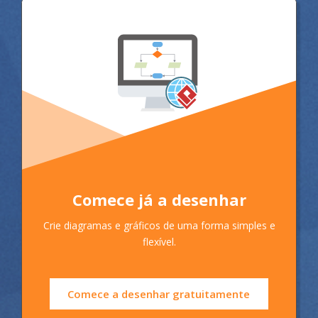
Comece já a desenhar
Crie diagramas e gráficos de uma forma simples e
flexível.
Comece a desenhar gratuitamente