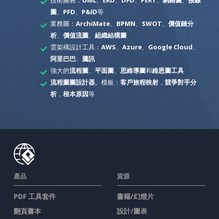
圖
、
PFD
、
P&ID
等
業務圖：
ArchiMate
、
BPMN
、
SWOT
、
價值鏈分
析
、
價值流圖
、
組織結構圖
雲架構設計工具：
AWS
、
Azure
、
Google Cloud
、
阿里巴巴
、
騰訊
強大的
流程圖
、
平面圖
、
思維導圖
和
維恩圖工具
流程圖圖設計器
。模板：
客戶旅程映射
，
競爭對手分
析
，
根本原因
等
產品
資源
PDF 工具套件
書籍/幻燈片
翻頁書本
設計/圖表