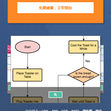
免費繪圖，立即開始
技術圖表：
UML
、
ERD
、
DFD
、
PERT
、
網絡圖
、
接線