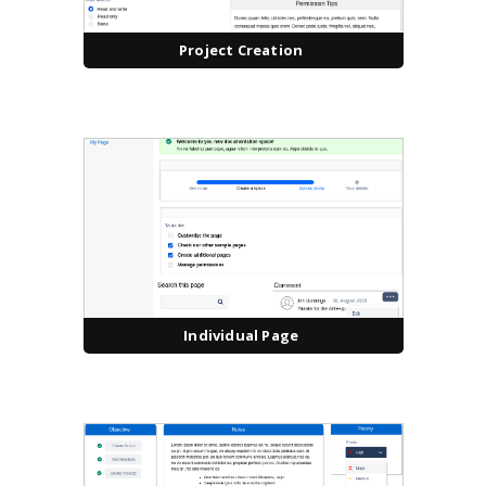
Project Creation
Individual Page