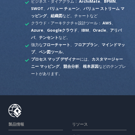
ビジネス・ダイアグラム：
ArchiMate
、
BPMN
、
SWOT
、
バリュー チェーン
、
バリュー ストリーム マ
ッピング
、
組織図
など。チャートなど
クラウド・アーキテクチャ設計ツール：
AWS
、
Azure
、
Googleクラウド
、
IBM
、
Oracle
、
アリバ
バ
、
テンセント
など。
強力な
フローチャート
、
フロアプラン
、
マインドマッ
プ
、
ベン図ツール
。
プロセス マップ デザイナー
には、
カスタマージャー
ニー マッピング
、
競合分析
、
根本原因
などのテンプレ
ートがあります。
製品情報
リソース