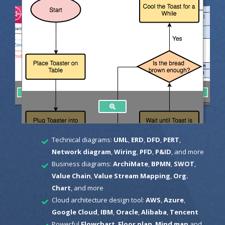
Technical diagrams:
UML
,
ERD
,
DFD
,
PERT
,
Network diagram
,
Wiring
,
PFD
,
P&ID
, and more
Business diagrams:
ArchiMate
,
BPMN
,
SWOT
,
Value Chain
,
Value Stream Mapping
,
Org.
Chart
, and more
Cloud architecture design tool:
AWS
,
Azure
,
Google Cloud
,
IBM
,
Oracle
,
Alibaba
,
Tencent
Powerful
Flowchart
,
Floor plan
,
Mind map
and