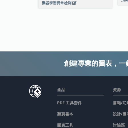
機器學習異常檢測
創建專業的圖表，一
產品
資源
PDF 工具套件
書籍/幻
翻頁書本
設計/圖
圖表工具
討論區