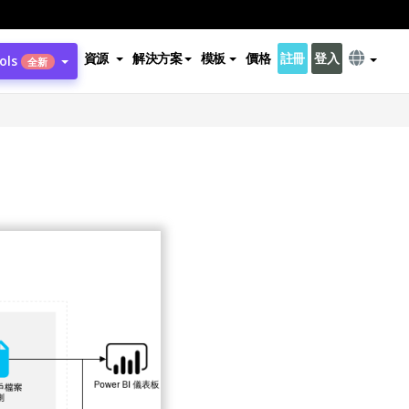
資源
解決方案
模板
價格
註冊
登入
ols
全新