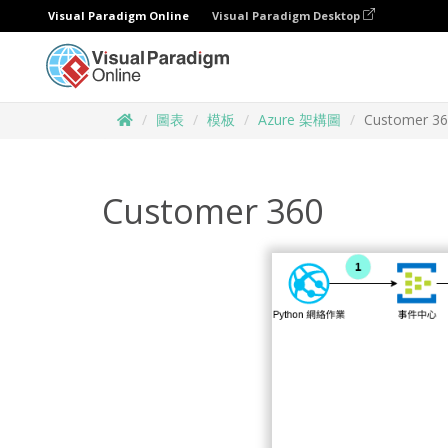
Visual Paradigm Online
Visual Paradigm Desktop
圖表
模板
Azure 架構圖
Customer 3
Customer 360