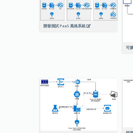
開發測試 PaaS 風格系統
可
預