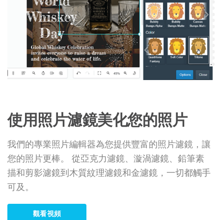
使用照片濾鏡美化您的照片
我們的專業照片編輯器為您提供豐富的照片濾鏡，讓
您的照片更棒。 從亞克力濾鏡、漩渦濾鏡、鉛筆素
描和剪影濾鏡到木質紋理濾鏡和金濾鏡，一切都觸手
可及。
觀看視頻