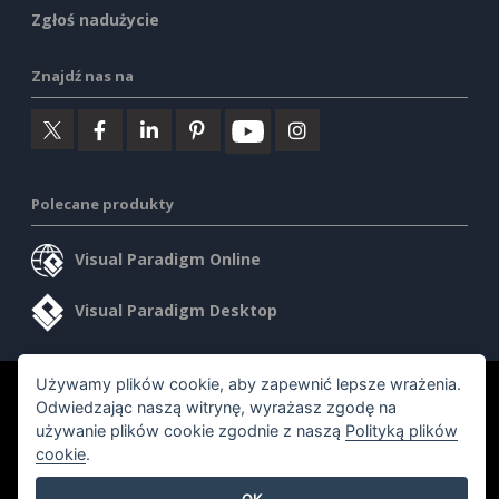
Zgłoś nadużycie
Znajdź nas na
Polecane produkty
Visual Paradigm Online
Visual Paradigm Desktop
Używamy plików cookie, aby zapewnić lepsze wrażenia.
©2026 by Visual Paradigm. Wszelkie prawa zastrzeżone.
Odwiedzając naszą witrynę, wyrażasz zgodę na
używanie plików cookie zgodnie z naszą
Polityką plików
Warunki korzystania z usługi
AI Policy
cookie
.
Polityka prywatności
Content Guidelines
OK