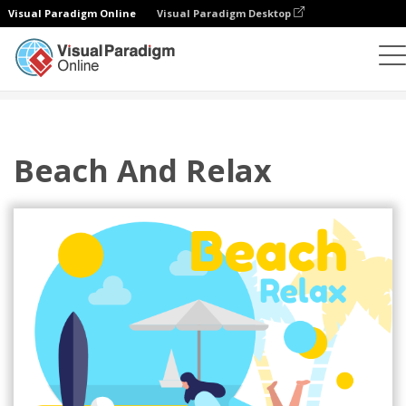
Visual Paradigm Online
Visual Paradigm Desktop
插圖
模板
運動插圖
Beach And Relax
Beach And Relax