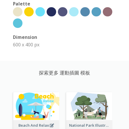
Palette
Dimension
600 x 400 px
探索更多 運動插圖 模板
Beach And Relax
National Park Illustration