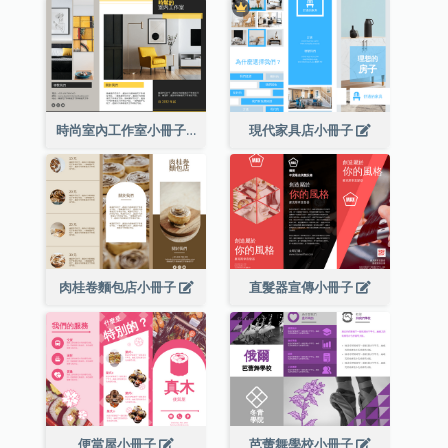
時尚室內工作室小冊子
現代家具店小冊子
肉桂卷麵包店小冊子
直髮器宣傳小冊子
便當屋小冊子
芭蕾舞學校小冊子