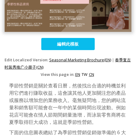
編輯此模板
Edit Localized Version:
Seasonal Marketing Brochure(EN)
|
春季复古
时装秀推广小册子(CN)
View this page in:
EN
TW
CN
季節性營銷是關於查看日曆，然後找出合適的時機並利
用它們進行賺取收益，這會讓其他人更加關注您的產品
或服務以增加您的業務收入。毫無疑問地，您的網站流
量和銷售額可能會在一年中的某個時間出現波動。例如
花店可能會在情人節期間銷量激增，而泳裝零售商將在
夏季取得巨大成功，這就是季節性營銷。
下面的信息圖表總結了為季節性營銷促銷做準備的 6 大