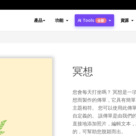
產品
功能
AI Tools
資源
全新
冥想
您會每天打坐嗎？ 冥想是一
想而製作的傳單，它具有簡單
主題相符。 您可以使用此傳
自定義的。 該傳單是由我們
直接地添加照片，編輯文本，
的，可幫助您脫穎而出。