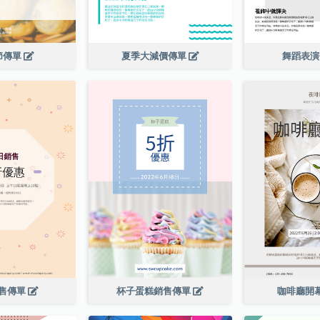
節傳單
夏季大減價傳單
舞蹈表
售傳單
杯子蛋糕銷售傳單
咖啡廳開