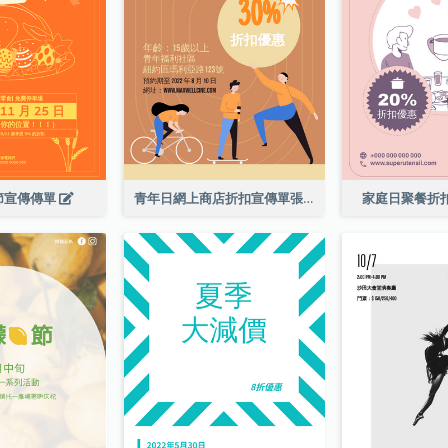
節宣傳傳單
青年日網上商店折扣宣傳單張
家庭日聚餐折