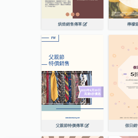
烘焙銷售傳單
檸檬
父親節特價傳單
假日銷