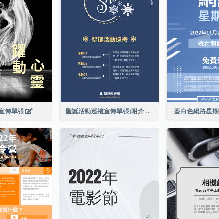
宣傳單張
聖誕活動巡禮宣傳單張(附介紹)
藍白色網路星