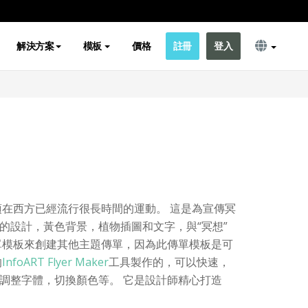
解決方案
模板
價格
註冊
登入
項在西方已經流行很長時間的運動。 這是為宣傳冥
的設計，黃色背景，植物插圖和文字，與“冥想”
單模板來創建其他主題傳單，因為此傳單模板是可
的
InfoART Flyer Maker
工具製作的，可以快速，
調整字體，切換顏色等。 它是設計師精心打造