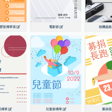
令營宣傳單張
電影節
相機超
展傳單
兒童節傳單
募捐