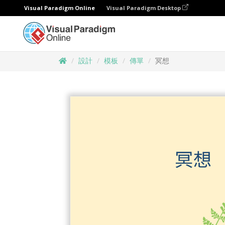
Visual Paradigm Online
Visual Paradigm Desktop
設計
模板
傳單
冥想