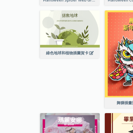
綠色地球和植物插圖賀卡
舞獅插畫