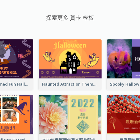
探索更多 賀卡 模板
Monster Themed Fun Halloween Greeting Card
Haunted Attraction Themed Halloween Card
Halloween Collage Greeting Card
2022年農曆新年花卉照片賀卡
農曆新年