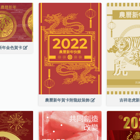
曆新年金色賀卡
農曆新年賀卡附龍紋裝飾
吉祥老虎