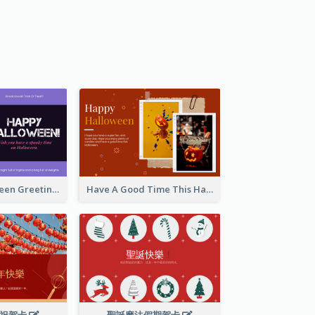
Spooky Halloween Greeting Card
Have A Good Time This Halloween Greeting Card
慶祝賀卡
聖誕魔法假期賀卡