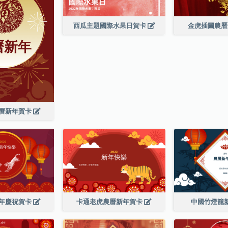
西瓜主題國際水果日賀卡
金虎插圖農
曆新年賀卡
年慶祝賀卡
卡通老虎農曆新年賀卡
中國竹燈籠