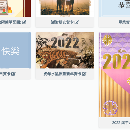
(附簡單配圖)
謝謝朋友賀卡
畢業
日賀卡
虎年水墨插畫新年賀卡
2022 虎