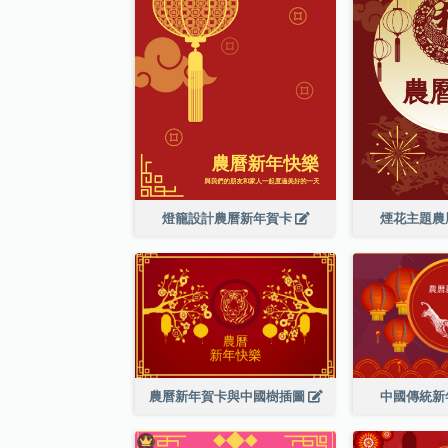
燈籠設計農曆新年賀卡
煙花主題農
農曆新年賀卡與中國樹插圖
中國傳統新