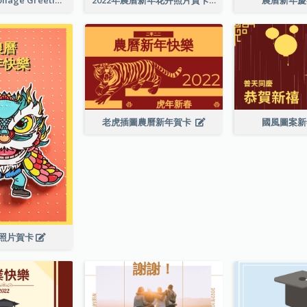
老虎插圖農曆新年賀卡
國風圖案
照片賀卡