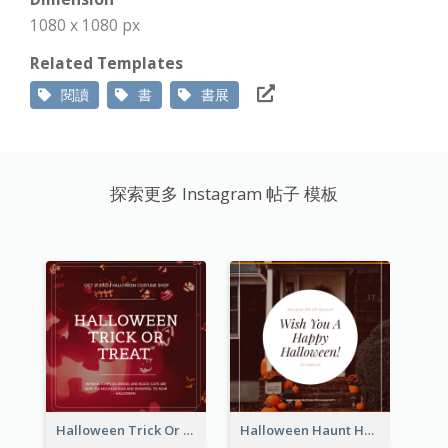
1080 x 1080 px
Related Templates
閱讀
書
書展
探索更多 Instagram 帖子 模板
Halloween Trick Or Treat Instagram Post
Halloween Haunt House Instagram Post