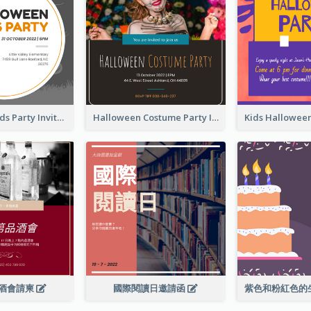
Halloween Kids Party Invitation
Halloween Costume Party Invitation
酒會請柬
國際閱讀日邀請函