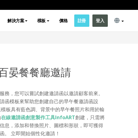
解決方案
模板
價格
註冊
登入
百晏餐餐廳邀請
服務，您可以嘗試創建邀請函以邀請顧客前來。
請函模板來幫助您創建自己的早午餐邀請函設
該模板具有藍色調、背景中的早午餐照片和用於輸
由
在線邀請函創意製作工具InfoART
創建，只需將
信息，添加和替換照片、圖標和形狀，即可獲得
函。 立即開始個性化邀請！