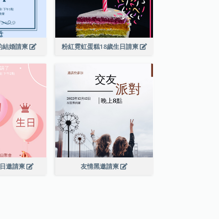
的結婚請柬
粉紅霓虹蛋糕18歲生日請柬
生日邀請柬
友情黑邀請柬