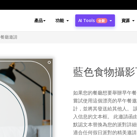
產品
功能
AI Tools
資源
全新
餐餐廳邀請
藍色食物攝影
如果您的餐廳想要舉辦早午餐
嘗試使用這個漂亮的早午餐邀
計，並將其發送給其他人。 
入信息的文本框。 此邀請函
默認文本替換為您的派對詳細
適合任何假日派對的精美邀請