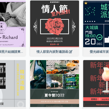
紫色優雅邊框與照片結婚請柬
情人節室內派對邀請函
螢光綠城市