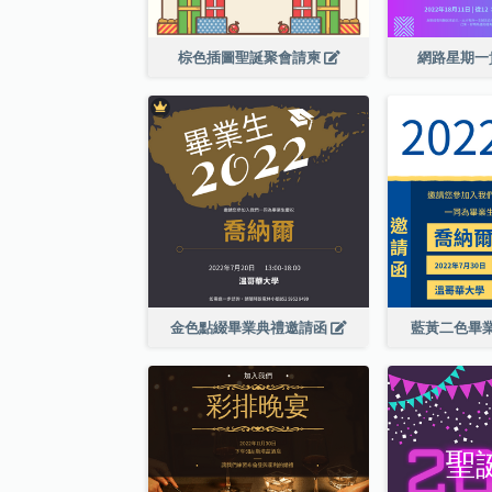
棕色插圖聖誕聚會請柬
網路星期一
金色點綴畢業典禮邀請函
藍黃二色畢