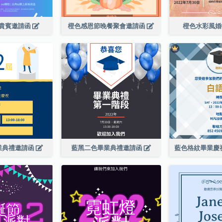
貴賓邀請函
橙色感恩節晚餐聚會邀請函
橙色水彩風
業典禮邀請函
藍黑二色畢業典禮邀請函