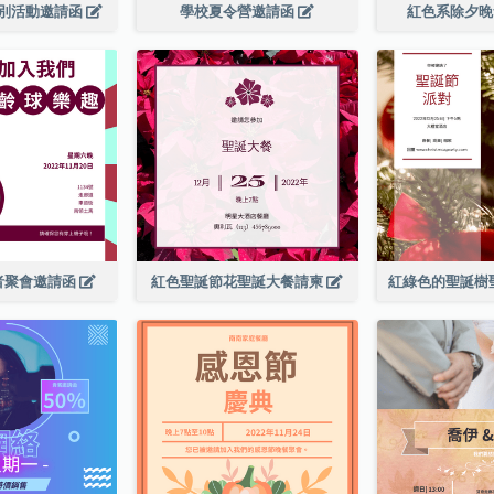
別活動邀請函
學校夏令營邀請函
紅色系除夕
者聚會邀請函
紅色聖誕節花聖誕大餐請柬