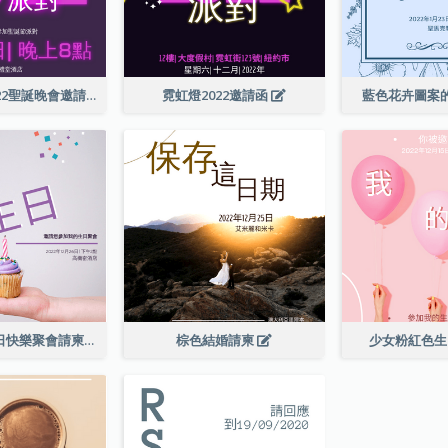
紫色霓虹燈2022聖誕晚會邀請函
霓虹燈2022邀請函
藍色花卉圖案
柔和的紫色生日快樂聚會請柬
棕色結婚請柬
少女粉紅色