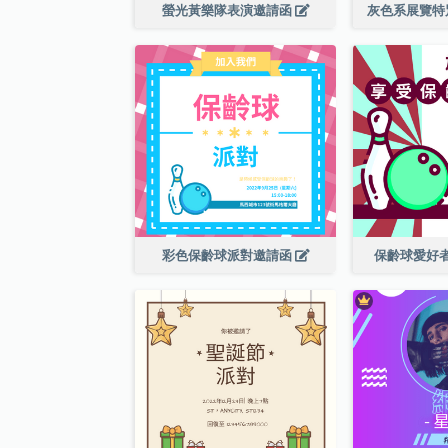
螢光黃樂隊表演邀請函
灰色系展覽特
彩色保齡球派對邀請函
保齡球愛好