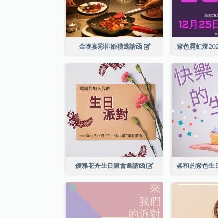
金晚宴彩排婚禮邀請函
優雅花卉生日聚會邀請函