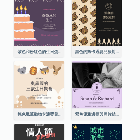
紫色和粉紅色的生日蛋糕插圖聚會請柬
黑色的熊卡通嬰兒派對請柬
棕色蠟筆動物卡通嬰兒生日邀請
紫色優雅邊框與照片結婚請柬