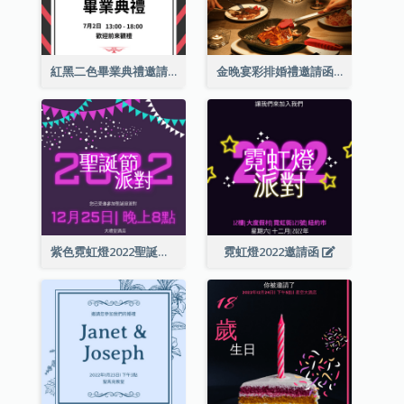
紅黑二色畢業典禮邀請函
金晚宴彩排婚禮邀請函
紫色霓虹燈2022聖誕晚會邀請函
霓虹燈2022邀請函