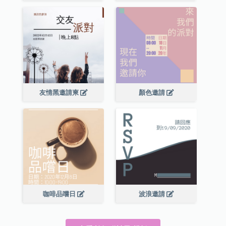
友情黑邀請柬
顏色邀請
咖啡品嚐日
波浪邀請