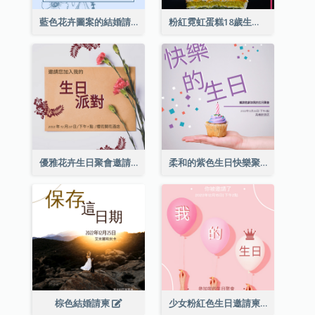
藍色花卉圖案的結婚請柬
粉紅霓虹蛋糕18歲生日請柬
優雅花卉生日聚會邀請函
柔和的紫色生日快樂聚會請柬
棕色結婚請柬
少女粉紅色生日邀請柬