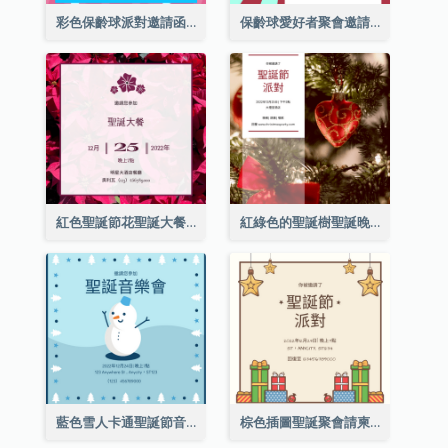
彩色保齡球派對邀請函
保齡球愛好者聚會邀請函
紅色聖誕節花聖誕大餐請柬
紅綠色的聖誕樹聖誕晚會邀請函
藍色雪人卡通聖誕節音樂會邀請
棕色插圖聖誕聚會請柬