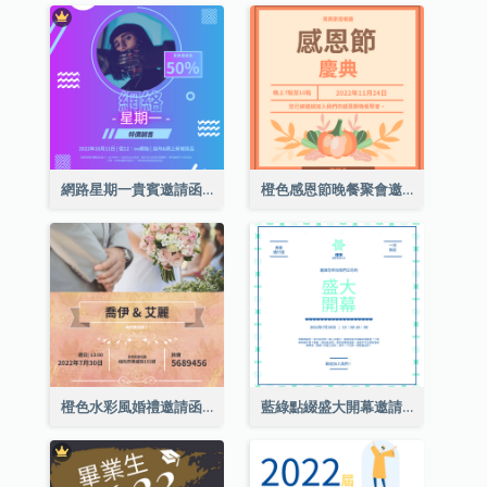
網路星期一貴賓邀請函
橙色感恩節晚餐聚會邀請函
橙色水彩風婚禮邀請函
藍綠點綴盛大開幕邀請函