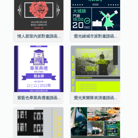
情人節室內派對邀請函
螢光綠城市派對邀請函
紫藍色畢業典禮邀請函
螢光黃樂隊表演邀請函