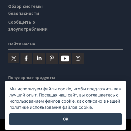
Обзор системы
безопасности
Сообщить о
злоупотреблении
Найти нас на
Популярные продукты
Мы используем файлы cookie, чтобы предложить вам
Visual Paradigm Онлайн
лучший опыт. Посещая наш сайт, вы соглашаетесь с
использованием файлов cookie, как описано в нашей
Visual Paradigm Desktop
политике использования файлов cookie
.
OK
©2026 by Visual Paradigm. Все права защищены.