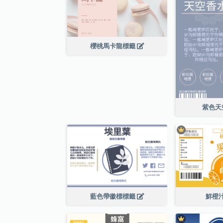
櫻桃馬卡龍標籤
紫色天
藍色帶徽標標籤
鮮橙