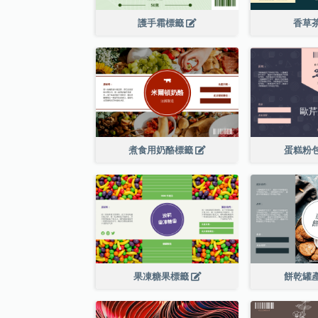
護手霜標籤
香草
煮食用奶酪標籤
蛋糕粉
果凍糖果標籤
餅乾罐