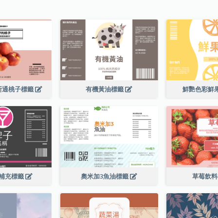
斯通桃子標籤
有機黃油標籤
鮮艷色彩鮮
補充標籤
奧米加3魚油標籤
草莓飲