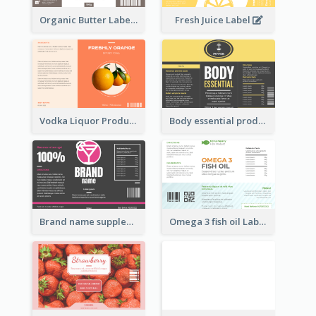
Organic Butter Label
Fresh Juice Label
Vodka Liquor Product Label
Body essential product label
Brand name supplement Label
Omega 3 fish oil Label