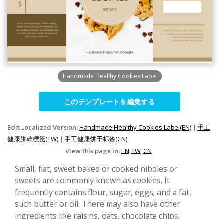
Handmade Healthy Cookies Label
このテンプレートを編集する
Edit Localized Version:
Handmade Healthy Cookies Label(EN)
|
手工
健康餅乾標籤(TW)
|
手工健康饼干标签(CN)
View this page in:
EN
TW
CN
Small, flat, sweet baked or cooked nibbles or
sweets are commonly known as cookies. It
frequently contains flour, sugar, eggs, and a fat,
such butter or oil. There may also have other
ingredients like raisins, oats, chocolate chips,