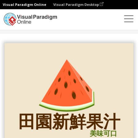
Visual Paradigm Online
Visual Paradigm Desktop
設計
模板
Logo
鮮榨果汁徽標