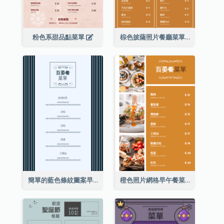
粉色系甜品點菜單
棕色披薩照片餐廳菜單
簡單的藍色條紋圖案早午餐菜單
橙色照片網格早午餐菜單