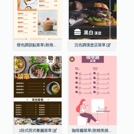
橙色調甜點菜單(附推薦款式圖片)
沉色調漢堡店菜單
2段式西式餐廳菜單
咖啡廳菜單(附精美插圖)