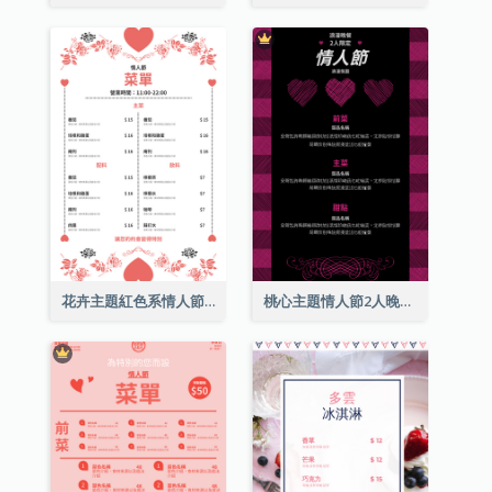
花卉主題紅色系情人節菜單
桃心主題情人節2人晚餐菜單