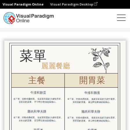
Visual Paradigm Online
Visual Paradigm Desktop
設計
模板
菜單
花卉菜單