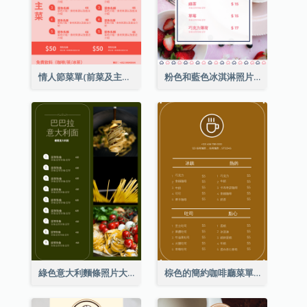
情人節菜單(前菜及主菜)
粉色和藍色冰淇淋照片甜點菜單
綠色意大利麵條照片大餐廳菜單
棕色的簡約咖啡廳菜單