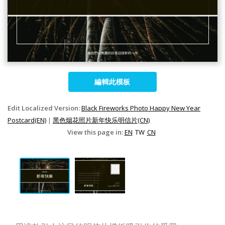
編輯此模板
Edit Localized Version:
Black Fireworks Photo Happy New Year
Postcard(EN)
|
黑色烟花照片新年快乐明信片(CN)
View this page in:
EN
TW
CN