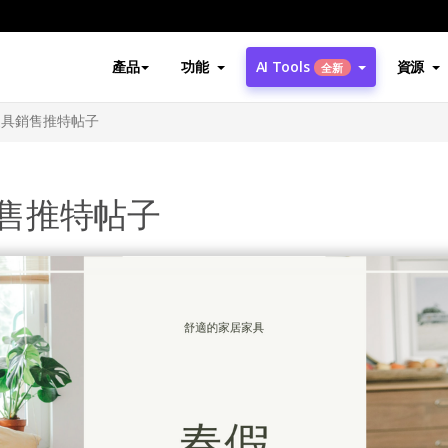
產品
功能
AI Tools
資源
全新
家具銷售推特帖子
售推特帖子