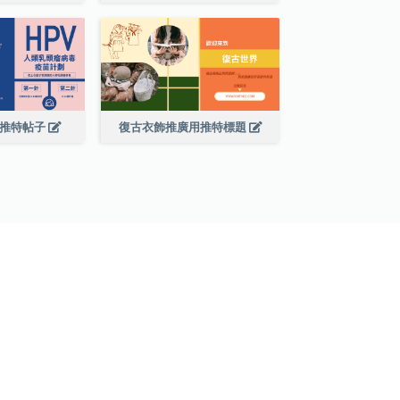
廣推特帖子
復古衣飾推廣用推特標題