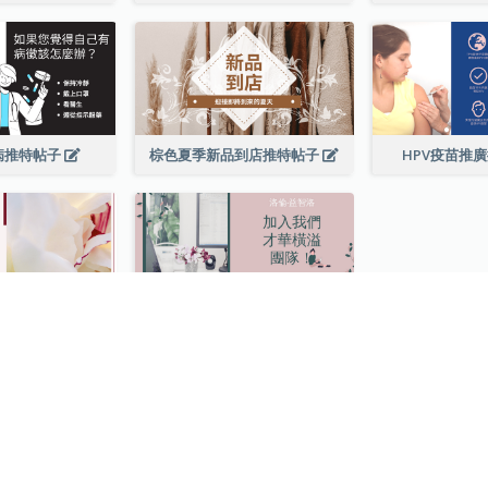
病推特帖子
棕色夏季新品到店推特帖子
HPV疫苗推
簡單的紅色勵志名言花卉推特帖子
粉紅綠色推特帖子
查看所有 推特帖子 模板