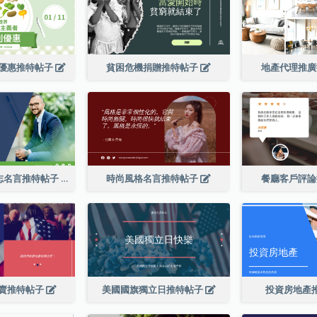
優惠推特帖子
貧困危機捐贈推特帖子
地產代理推
頂級CEO的勵志名言推特帖子
時尚風格名言推特帖子
餐廳客戶評
賣推特帖子
美國國旗獨立日推特帖子
投資房地產