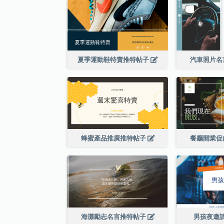
夏季運動鞋特賣推特帖子
汽車照片名
蜂蜜產品推廣推特帖子
餐廳開業促
海灘勵志名言推特帖子
男孩夜邀