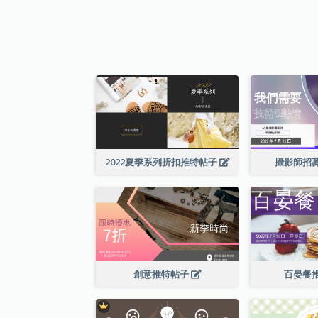
2022夏季系列折扣推特帖子
攝影師招
創意推特帖子
百晏餐