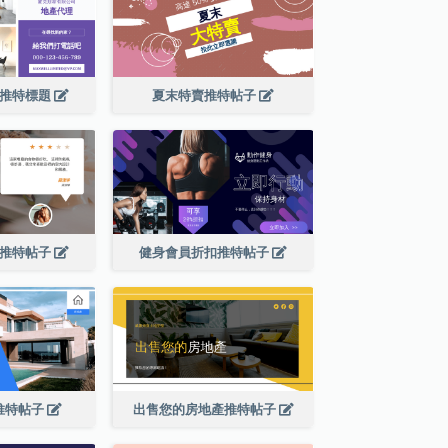
廣推特標題
夏末特賣推特帖子
論推特帖子
健身會員折扣推特帖子
推特帖子
出售您的房地產推特帖子