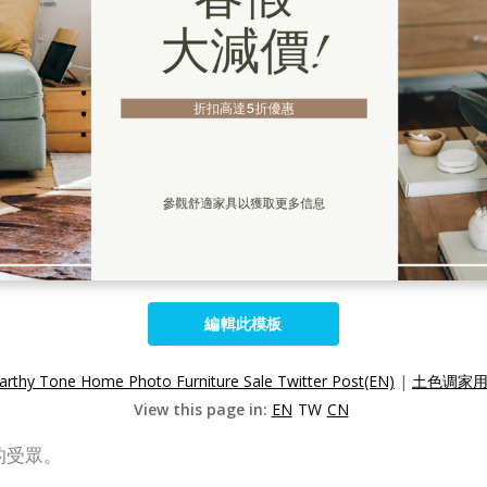
編輯此模板
arthy Tone Home Photo Furniture Sale Twitter Post(EN)
|
土色调家用
View this page in:
EN
TW
CN
你的受眾。