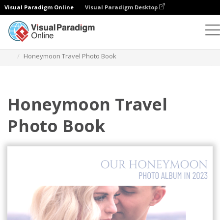
Visual Paradigm Online
Visual Paradigm Desktop
相冊
模板
旅行照相簿
Honeymoon Travel Photo Book
Honeymoon Travel
Photo Book