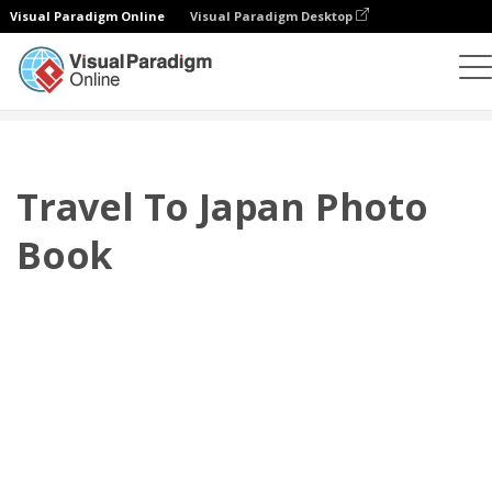
Visual Paradigm Online
Visual Paradigm Desktop
相冊
模板
旅行照相簿
Travel To Japan Photo Book
Travel To Japan Photo
Book