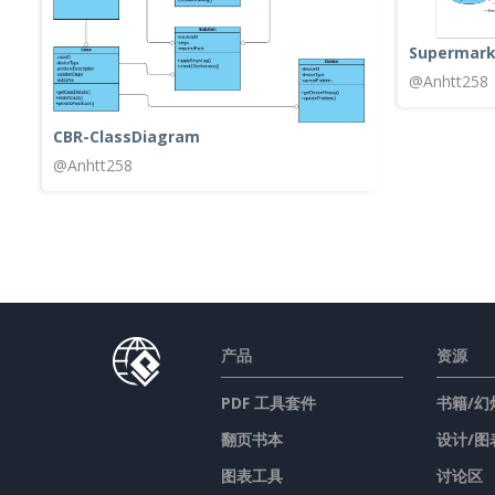
Supermark
@Anhtt258
CBR-ClassDiagram
@Anhtt258
产品
资源
PDF 工具套件
书籍/幻
翻页书本
设计/图
图表工具
讨论区