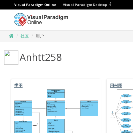
Visual Paradigm Online
Visual Paradigm Desktop
社区
用户
Anhtt258
类图
用例图