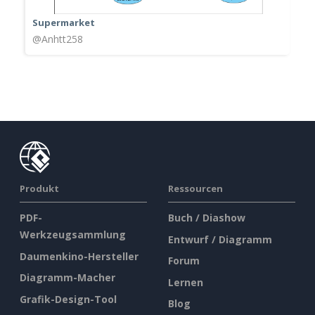
Supermarket
@Anhtt258
Produkt
Ressourcen
PDF-
Buch / Diashow
Werkzeugsammlung
Entwurf / Diagramm
Daumenkino-Hersteller
Forum
Diagramm-Macher
Lernen
Grafik-Design-Tool
Blog