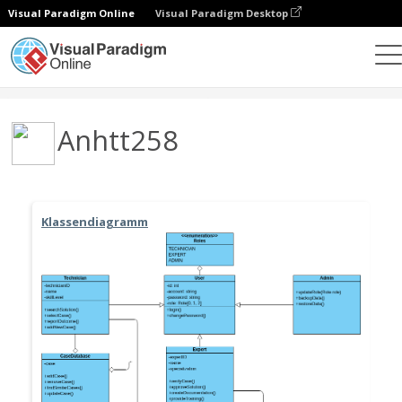
Visual Paradigm Online
Visual Paradigm Desktop
Gemeinschaft
Benutzer
Anhtt258
Klassendiagramm