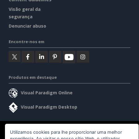
Visão geral da
segurança
Denunciar abuso
Encontre-nos em
Produtos em destaque
Visual Paradigm Online
Visual Paradigm Desktop
©2026 by Visual Paradigm. Todos os direitos reservados.
Utilizamos cookies para lhe proporcionar uma melhor
experiência. Ao visitar o nosso sítio Web, o utilizador