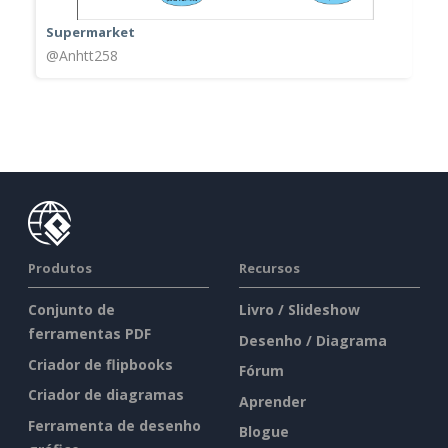
Supermarket
@Anhtt258
Produtos
Recursos
Conjunto de
Livro / Slideshow
ferramentas PDF
Desenho / Diagrama
Criador de flipbooks
Fórum
Criador de diagramas
Aprender
Ferramenta de desenho
Blogue