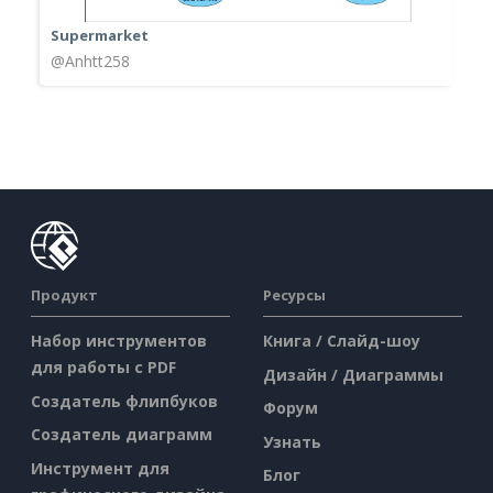
Supermarket
@Anhtt258
Продукт
Ресурсы
Набор инструментов
Книга / Слайд-шоу
для работы с PDF
Дизайн / Диаграммы
Создатель флипбуков
Форум
Создатель диаграмм
Узнать
Инструмент для
Блог