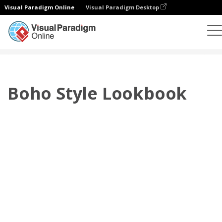
Visual Paradigm Online
Visual Paradigm Desktop
翻页书本
模板
搭配风格秀
Boho Style Lookbook
Boho Style Lookbook