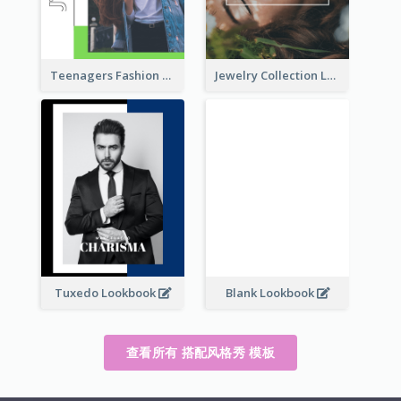
Teenagers Fashion Lookbook
Jewelry Collection Lookbook
Tuxedo Lookbook
Blank Lookbook
查看所有 搭配风格秀 模板