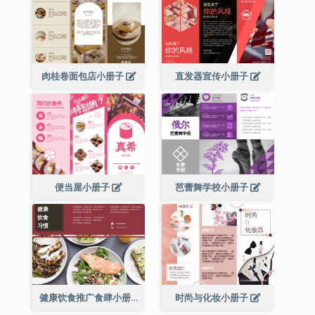
肉桂卷面包店小册子
直发器宣传小册子
便当屋小册子
芭蕾舞学校小册子
健康饮食推广食肆小册子
时尚与化妆小册子