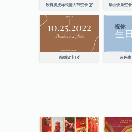
玫瑰拼接样式情人节贺卡
毕业快乐贺卡
结婚贺卡
蓝色生