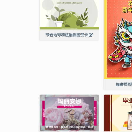
绿色地球和植物插图贺卡
舞狮插画