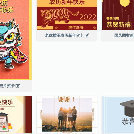
老虎插图农历新年贺卡
国风图案
照片贺卡