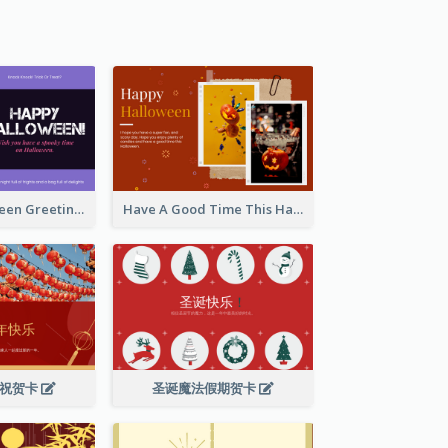
Spooky Halloween Greeting Card
Have A Good Time This Halloween Greeting Card
庆祝贺卡
圣诞魔法假期贺卡