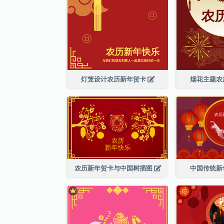
灯笼设计农历新年贺卡
烟花主题农
农历新年贺卡与中国树插图
中国传统新