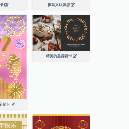
贺卡
很高兴认识您
精美的圣诞贺卡
年金贺卡