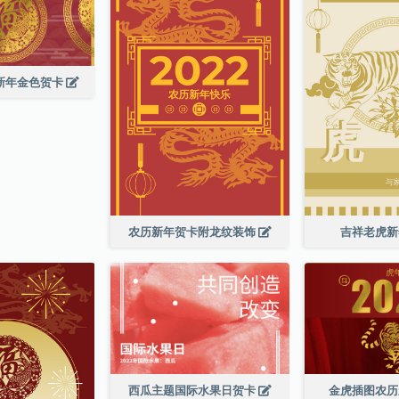
历新年金色贺卡
农历新年贺卡附龙纹装饰
吉祥老虎
西瓜主题国际水果日贺卡
金虎插图农