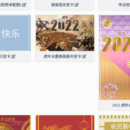
(附简单配图)
谢谢朋友贺卡
毕业
日贺卡
虎年水墨插画新年贺卡
2022 虎