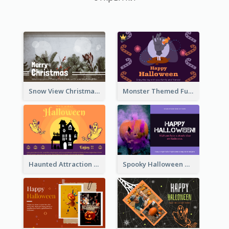
Snow View Christmas Card With Simple Design
Monster Themed Fun Halloween Greeting Card
Haunted Attraction Themed Halloween Card
Spooky Halloween Greeting Card