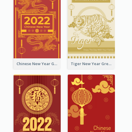
Chinese New Year Greeting Card With Graphic Decorations
Tiger New Year Greeting Card With Decorations