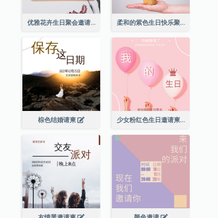
优雅花卉生日聚会邀请函
柔和的紫色生日快乐聚会请柬
棕色结婚请柬
少女粉红色生日邀请柬
友情黑邀请柬
颜色邀请