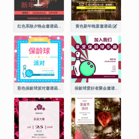
红色系除夕晚会邀请函
黄色新年晚宴邀请函
彩色保龄球派对邀请函
保龄球爱好者聚会邀请函