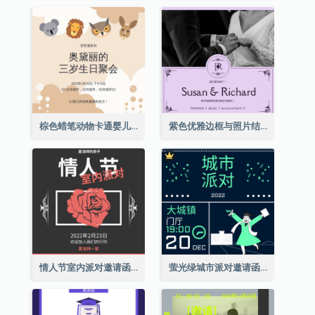
棕色蜡笔动物卡通婴儿生日邀请
紫色优雅边框与照片结婚请柬
情人节室内派对邀请函
萤光绿城市派对邀请函