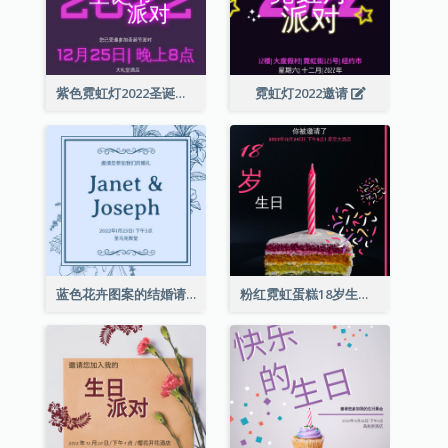
紫色霓虹灯2022圣诞晚会邀请函
霓虹灯2022邀请
蓝色花卉图案的结婚请柬
粉红霓虹蛋糕18岁生日请柬