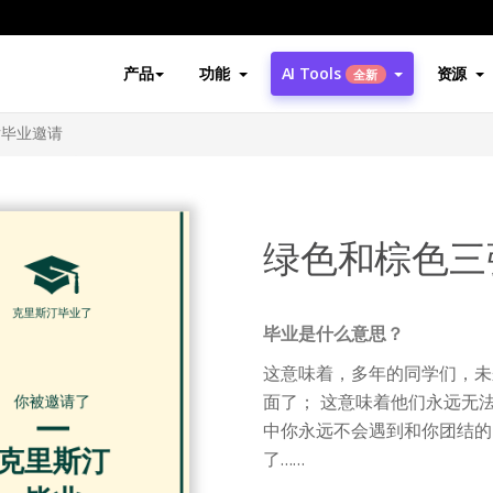
产品
功能
AI Tools
资源
全新
片毕业邀请
绿色和棕色三
毕业是什么意思？
这意味着，多年的同学们，未
面了； 这意味着他们永远无
中你永远不会遇到和你团结的
了……