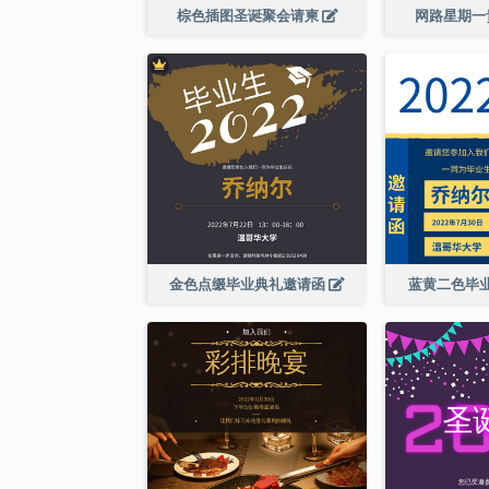
棕色插图圣诞聚会请柬
网路星期一
金色点缀毕业典礼邀请函
蓝黄二色毕