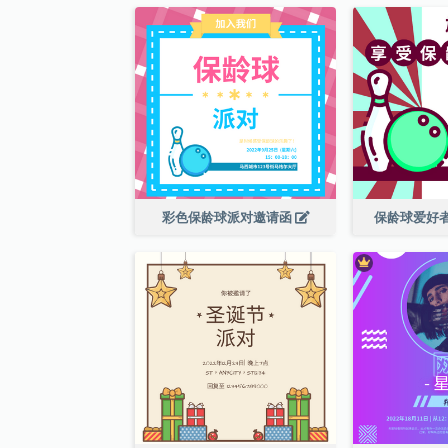
彩色保龄球派对邀请函
保龄球爱好