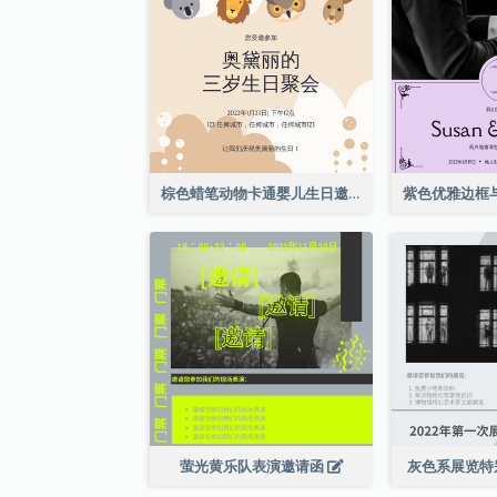
棕色蜡笔动物卡通婴儿生日邀请
萤光黄乐队表演邀请函
灰色系展览特