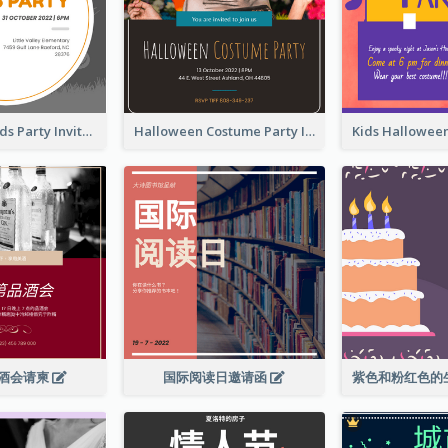
Halloween Kids Party Invitation
Halloween Costume Party Invitation
酒会请柬
国际阅读日邀请函