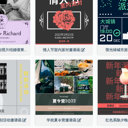
紫色优雅边框与照片结婚请柬
情人节室内派对邀请函
萤光绿城市
别活动邀请函
学校夏令营邀请函
红色系除夕