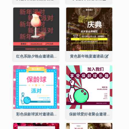
红色系除夕晚会邀请函
黄色新年晚宴邀请函
彩色保龄球派对邀请函
保龄球爱好者聚会邀请函