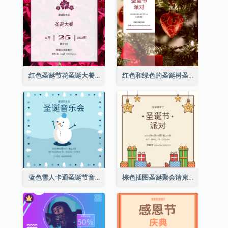
红色圣诞节花圣诞大餐请柬
红色和绿色的圣诞树圣诞派对邀请函
蓝色雪人卡通圣诞节音乐会邀请
棕色插图圣诞聚会请柬