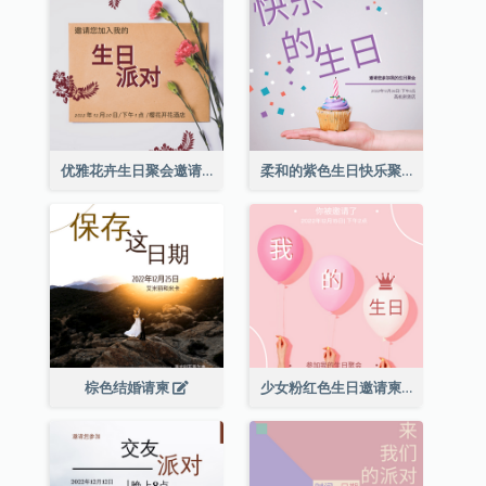
优雅花卉生日聚会邀请函
柔和的紫色生日快乐聚会请柬
棕色结婚请柬
少女粉红色生日邀请柬