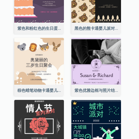
紫色和粉红色的生日蛋糕插图聚会请柬
黑色的熊卡通婴儿派对请柬
棕色蜡笔动物卡通婴儿生日邀请
紫色优雅边框与照片结婚请柬