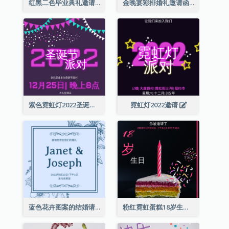
红黑二色毕业典礼邀请函
金晚宴彩排婚礼邀请函
紫色霓虹灯2022圣诞晚会邀请函
霓虹灯2022邀请
蓝色花卉图案的结婚请柬
粉红霓虹蛋糕18岁生日请柬