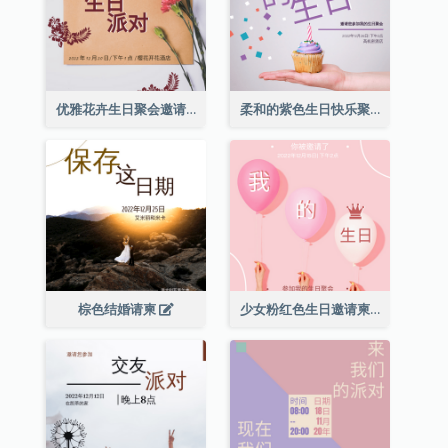
优雅花卉生日聚会邀请函
柔和的紫色生日快乐聚会请柬
棕色结婚请柬
少女粉红色生日邀请柬