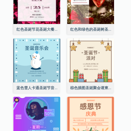
红色圣诞节花圣诞大餐请柬
红色和绿色的圣诞树圣诞派对邀请函
蓝色雪人卡通圣诞节音乐会邀请
棕色插图圣诞聚会请柬