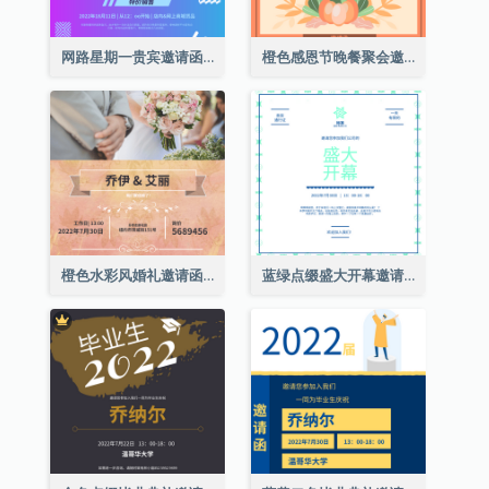
网路星期一贵宾邀请函
橙色感恩节晚餐聚会邀请函
橙色水彩风婚礼邀请函
蓝绿点缀盛大开幕邀请函