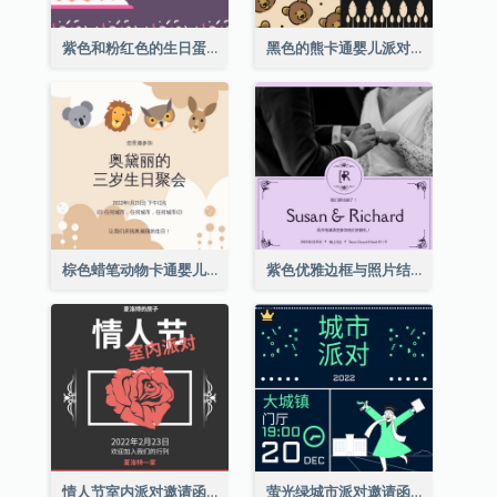
紫色和粉红色的生日蛋糕插图聚会请柬
黑色的熊卡通婴儿派对请柬
棕色蜡笔动物卡通婴儿生日邀请
紫色优雅边框与照片结婚请柬
情人节室内派对邀请函
萤光绿城市派对邀请函