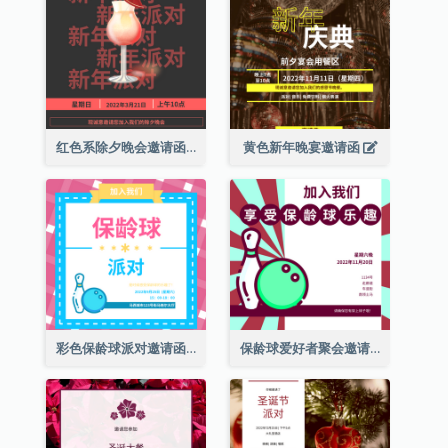
红色系除夕晚会邀请函
黄色新年晚宴邀请函
彩色保龄球派对邀请函
保龄球爱好者聚会邀请函