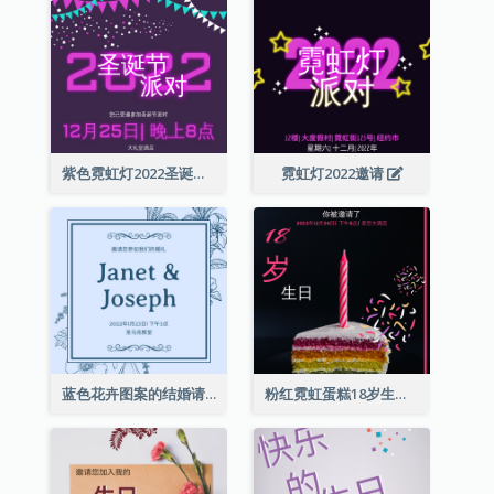
紫色霓虹灯2022圣诞晚会邀请函
霓虹灯2022邀请
蓝色花卉图案的结婚请柬
粉红霓虹蛋糕18岁生日请柬