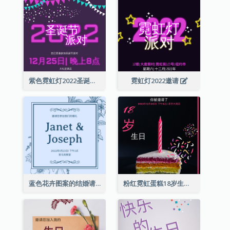
紫色霓虹灯2022圣诞晚会邀请函
霓虹灯2022邀请
蓝色花卉图案的结婚请柬
粉红霓虹蛋糕18岁生日请柬