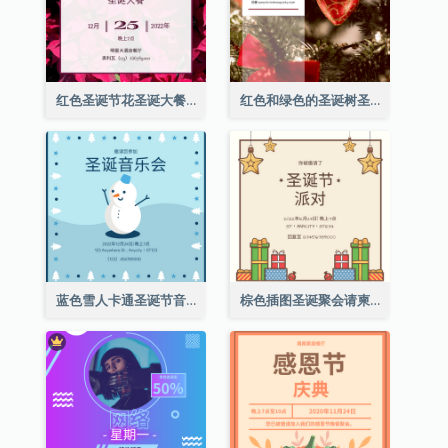
红色圣诞节花圣诞大餐请柬
红色和绿色的圣诞树圣诞派对邀请函
蓝色雪人卡通圣诞节音乐会邀请
棕色插图圣诞聚会请柬