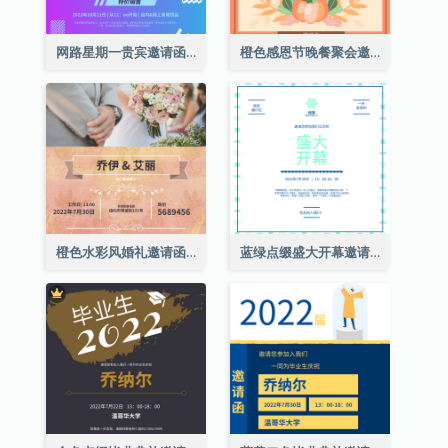
网路星期一贵宾邀请函
橙色感恩节晚餐聚会邀请函
橙色水彩风婚礼邀请函
蓝绿点缀盛大开幕邀请函