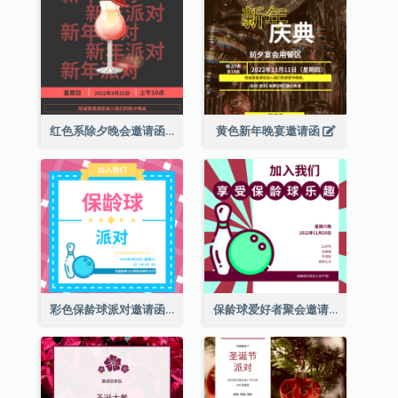
红色系除夕晚会邀请函
黄色新年晚宴邀请函
彩色保龄球派对邀请函
保龄球爱好者聚会邀请函