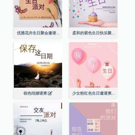
优雅花卉生日聚会邀请函
柔和的紫色生日快乐聚会请柬
棕色结婚请柬
少女粉红色生日邀请柬