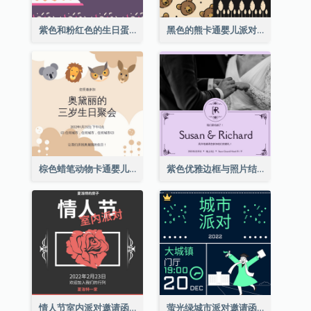
紫色和粉红色的生日蛋糕插图聚会请柬
黑色的熊卡通婴儿派对请柬
棕色蜡笔动物卡通婴儿生日邀请
紫色优雅边框与照片结婚请柬
情人节室内派对邀请函
萤光绿城市派对邀请函