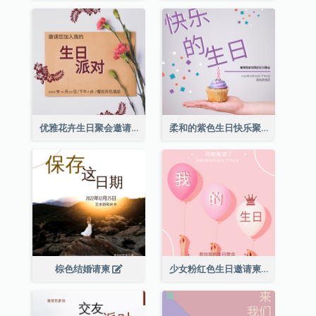
优雅花卉生日聚会邀请函
柔和的紫色生日快乐聚会请柬
棕色结婚请柬
少女粉红色生日邀请柬