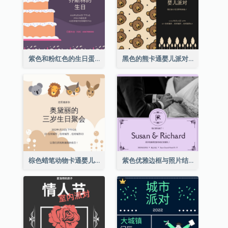
紫色和粉红色的生日蛋糕插图聚会请柬
黑色的熊卡通婴儿派对请柬
棕色蜡笔动物卡通婴儿生日邀请
紫色优雅边框与照片结婚请柬