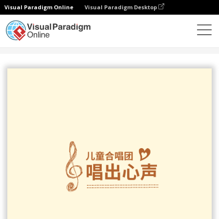
Visual Paradigm Online
Visual Paradigm Desktop
设计
模板
Logo
儿童合唱团标志