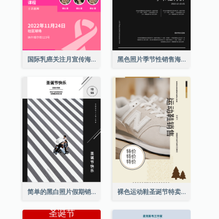
国际乳癌关注月宣传海报
黑色照片季节性销售海报
简单的黑白照片假期销售海报
裸色运动鞋圣诞节特卖海报