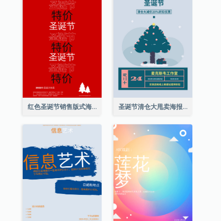
红色圣诞节销售版式海报
圣诞节清仓大甩卖海报