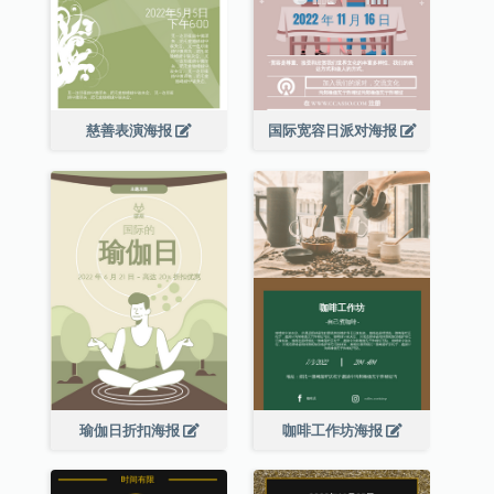
慈善表演海报
国际宽容日派对海报
瑜伽日折扣海报
咖啡工作坊海报