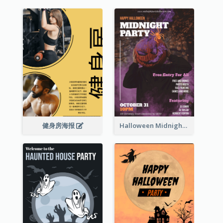
健身房海报
Halloween Midnight Party Poster