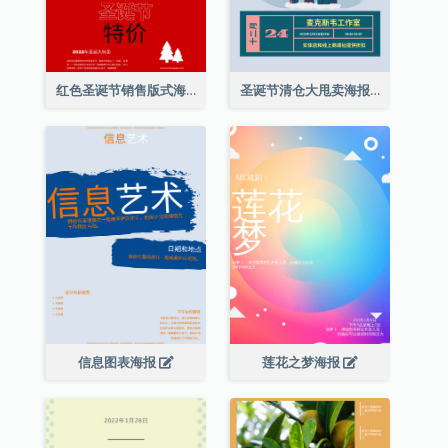
红色圣诞节销售版式海报
圣诞节清仓大甩卖海报
信息图表海报
莲花之梦海报