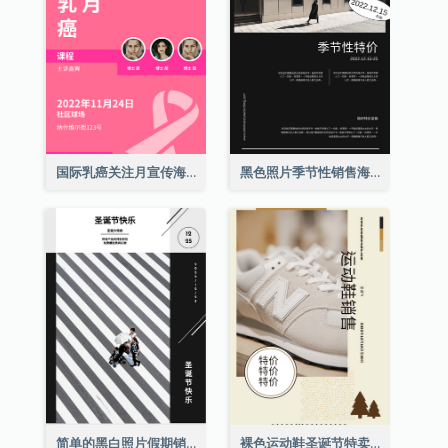
国际乳癌关注月宣传海报
黑色照片季节性销售海报
简单的黑白照片假期销售海报
裸色运动鞋圣诞节特卖海报