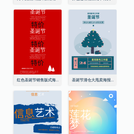
红色圣诞节销售版式海报
圣诞节清仓大甩卖海报